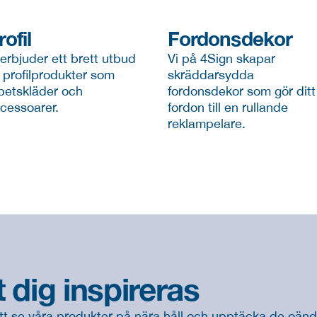
rofil
Fordonsdekor
 erbjuder ett brett utbud 
Vi på 4Sign skapar 
 profilprodukter som 
skräddarsydda 
betskläder och 
fordonsdekor som gör ditt 
cessoarer.
fordon till en rullande 
reklampelare.
 dig inspireras
t se våra produkter på nära håll och upptäcka de oändli