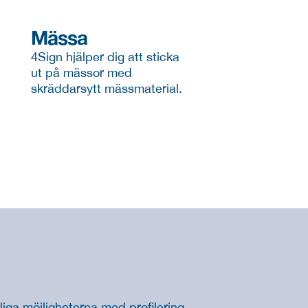
Mässa
4Sign hjälper dig att sticka 
ut på mässor med 
skräddarsytt mässmaterial.
ga möjligheterna med profilering. 