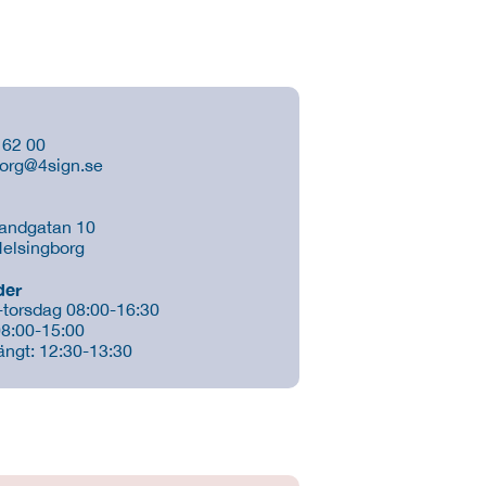
 62 00
borg@4sign.se
Sandgatan 10
elsingborg
der
torsdag 08:00-16:30
8:00-15:00
ngt: 12:30-13:30