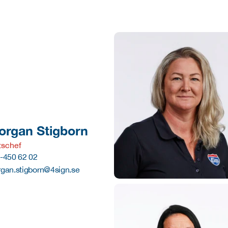
organ Stigborn
tschef
-450 62 02
gan.stigborn@4sign.se