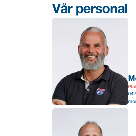
Vår personal
M
Pla
042
mor