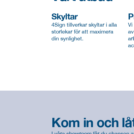
Skyltar
P
4Sign tillverkar skyltar i alla 
Vi
storlekar för att maximera 
av
din synlighet.
ar
ac
Kom in och låt
I våra showroom får du chansen at