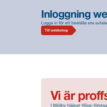
Inloggning w
Logga in för att beställa era avtal
Till webbshop
Vi är prof
I Mjölby hjälper 4Sign föret