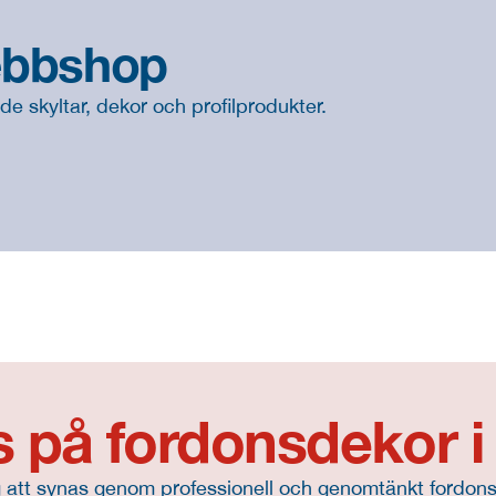
ebbshop
ade skyltar, dekor och profilprodukter.
fs på fordonsdekor i
ag att synas genom professionell och genomtänkt fordon