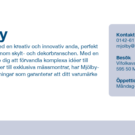
y
Kontakt
0142-61
d en kreativ och innovativ anda, perfekt 
mjolby@
r inom skylt- och dekorbranschen. Med en 
Besök
 dig att förvandla komplexa idéer till 
Vifolkav
ter till exklusiva mässmontrar, har Mjölby-
595 50 M
ningar som garanterar att ditt varumärke 
Öppetti
Måndag-