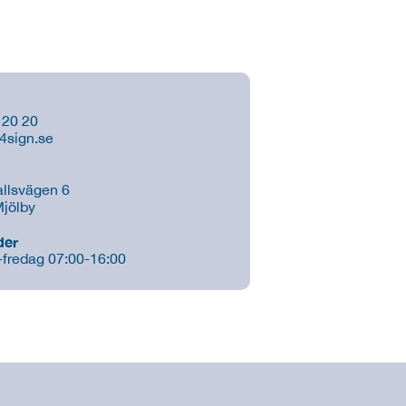
 20 20
4sign.se
allsvägen 6
jölby
der
fredag 07:00-16:00