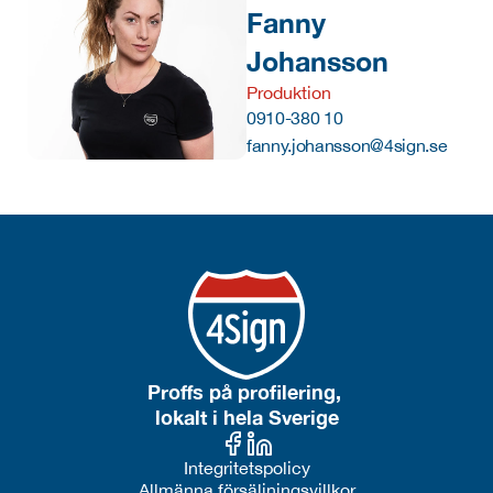
Fanny 
Johansson
Produktion
0910-380 10
fanny.johansson@4sign.se
Proffs på profilering, 
lokalt i hela Sverige
Integritetspolicy
Allmänna försäljningsvillkor