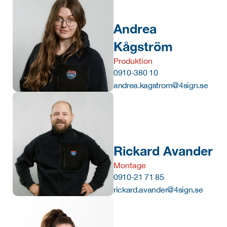
Andrea 
Kågström
Produktion
0910-380 10
andrea.kagstrom@4sign.se
Rickard Avander
Montage
0910-21 71 85 
rickard.avander@4sign.se